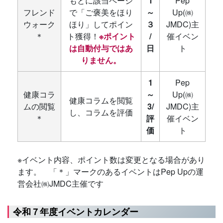
もとに該当ページ
1
Pep
フレンド
で「ご褒美をほり
～
Up(㈱
ウォーク
ほり」してポイン
３
JMDC)主
＊
ト獲得！
※ポイント
/
催イベン
は自動付与ではあ
日
ト
りません。
1
Pep
健康コラ
～
Up(㈱
健康コラムを閲覧
ムの閲覧
3/
JMDC)主
し、コラムを評価
＊
評
催イベン
価
ト
※イベント内容、ポイント数は変更となる場合があり
ます。 「＊」マークのあるイベントはPep Upの運
営会社㈱JMDC主催です
令和７年度イベントカレンダー