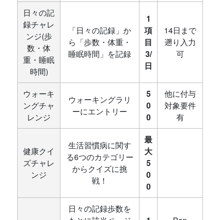
日々の記
1
録チャレ
「日々の記録」か
項
14日まで
ンジ(歩
ら「歩数・体重・
目
遡り入力
数・体
睡眠時間」を記録
3/
可
重・睡眠
日
時間)
ウォーキ
5
他に付与
ウォーキングラリ
ングチャ
0
対象要件
ーにエントリー
レンジ
0
有
最
生活習慣病に関す
健康クイ
大
る6つのカテゴリー
ズチャレ
5
からクイズに挑
ンジ
0
戦！
0
日々の記録歩数を